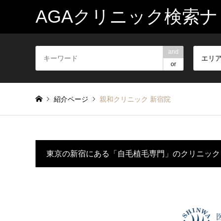
AGAクリニック検索ナ
and
エリ
or
紹介ページ
親和クリニック 新宿院
東京の新宿にある「自毛植毛専門」のクリニック