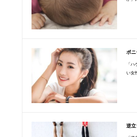
ポニ
「ハ
い女
逆立