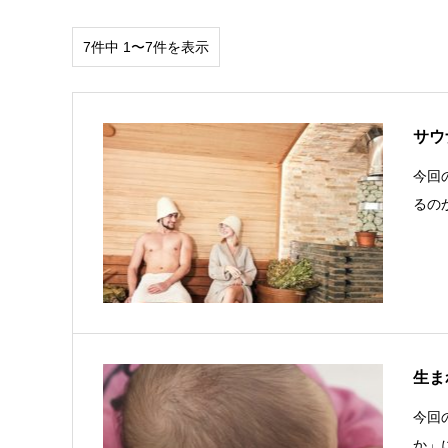
7件中 1〜7件を表示
サウ
今回
るの
生ま
今回
か」