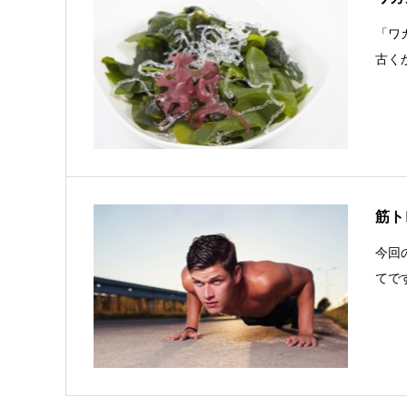
「ワ
古く
筋ト
今回
てで