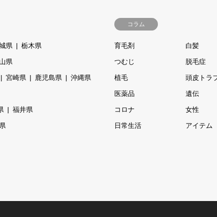
コラム
城県
栃木県
育毛剤
白髪
山県
つむじ
脱毛症
宮崎県
鹿児島県
沖縄県
植毛
頭皮トラ
医薬品
遺伝
県
福井県
コロナ
女性
県
日常生活
アイテム