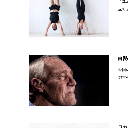
「逆
立ち
白髪
今回
都市
ワカ